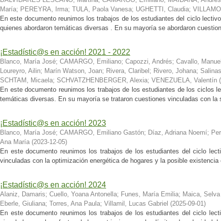
María
;
PEREYRA, Irma
;
TULA, Paola Vanesa
;
UGHETTI, Claudia
;
VILLAMON
En este documento reunimos los trabajos de los estudiantes del ciclo le
quienes abordaron temáticas diversas . En su mayoría se abordaron cuestione
¡Estadístic@s en acción! 2021 - 2022
Blanco, María José
;
CAMARGO, Emiliano
;
Capozzi, Andrés
;
Cavallo, Manue
Loureyro, Ailin
;
Marín Watson, Joan
;
Rivera, Claribel
;
Rivero, Johana
;
Salinas
SCHTAM, Micaela
;
SCHVATZHENBERGER, Alexia
;
VENEZUELA, Valentín
(
En este documento reunimos los trabajos de los estudiantes de los ciclos l
temáticas diversas. En su mayoría se trataron cuestiones vinculadas con la s
¡Estadístic@s en acción! 2023
Blanco, María José
;
CAMARGO, Emiliano Gastón
;
Díaz, Adriana Noemí
;
Per
Ana María
(
2023-12-05
)
En este documento reunimos los trabajos de los estudiantes del ciclo lect
vinculadas con la optimización energética de hogares y la posible existencia
¡Estadístic@s en acción! 2024
Alaniz, Damaris
;
Cuello, Yoana Antonella
;
Funes, María Emilia
;
Maica, Selva
Eberle, Giuliana
;
Torres, Ana Paula
;
Villamil, Lucas Gabriel
(
2025-09-01
)
En este documento reunimos los trabajos de los estudiantes del ciclo lect