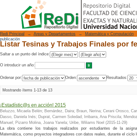
Listar Tesinas y Trabajos Finales por 
Repositorio Digital
Redi Principal
→
Areas y Departamentos
→
Matemática y Computación
publicación
Listar Tesinas y Trabajos Finales por 
Saltar a un punto del índice:
O introducir un año:
Ordenar por:
Orden:
Resultados:
Mostrando ítems 1-13 de 13
¡Estadístic@s en acción! 2015
Beluzzo, Micaela Belén
;
Bernárdez, Daira
;
Braun, Nerina
;
Cerani Orosco, Car
Dasso, Daniela Inés
;
Duprat, Carmen Soledad
;
Irribarra, Ana Priscila
;
Mendoza
Manuel
;
Pizarro Molina, Joana Yanela
;
Uribe, Wiliams Noel
(
2015-11-29
)
La obra contiene los trabajos realizados por estudiantes de la asigna
Matemática, como proyectos integradores con datos reales, durante el ciclo l