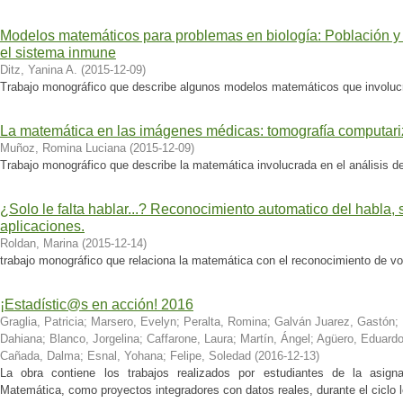
Modelos matemáticos para problemas en biología: Población y l
el sistema inmune
Ditz, Yanina A.
(
2015-12-09
)
Trabajo monográfico que describe algunos modelos matemáticos que involucr
La matemática en las imágenes médicas: tomografía computar
Muñoz, Romina Luciana
(
2015-12-09
)
Trabajo monográfico que describe la matemática involucrada en el análisis d
¿Solo le falta hablar...? Reconocimiento automatico del habla, s
aplicaciones.
Roldan, Marina
(
2015-12-14
)
trabajo monográfico que relaciona la matemática con el reconocimiento de 
¡Estadístic@s en acción! 2016
Graglia, Patricia
;
Marsero, Evelyn
;
Peralta, Romina
;
Galván Juarez, Gastón
;
Dahiana
;
Blanco, Jorgelina
;
Caffarone, Laura
;
Martín, Ángel
;
Agüero, Eduard
Cañada, Dalma
;
Esnal, Yohana
;
Felipe, Soledad
(
2016-12-13
)
La obra contiene los trabajos realizados por estudiantes de la asigna
Matemática, como proyectos integradores con datos reales, durante el ciclo l