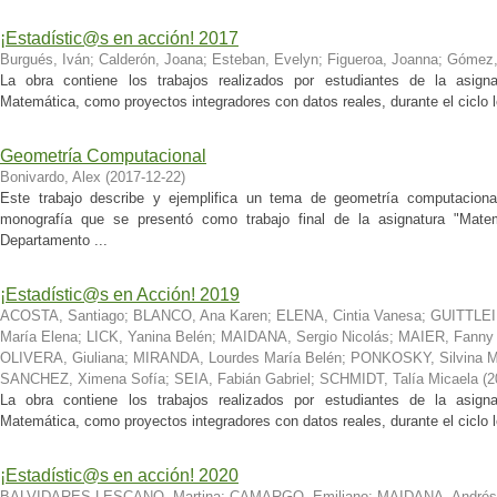
¡Estadístic@s en acción! 2017
Burgués, Iván
;
Calderón, Joana
;
Esteban, Evelyn
;
Figueroa, Joanna
;
Gómez,
La obra contiene los trabajos realizados por estudiantes de la asigna
Matemática, como proyectos integradores con datos reales, durante el ciclo l
Geometría Computacional
Bonivardo, Alex
(
2017-12-22
)
Este trabajo describe y ejemplifica un tema de geometría computaciona
monografía que se presentó como trabajo final de la asignatura "Matem
Departamento ...
¡Estadístic@s en Acción! 2019
ACOSTA, Santiago
;
BLANCO, Ana Karen
;
ELENA, Cintia Vanesa
;
GUITTLEIN
María Elena
;
LICK, Yanina Belén
;
MAIDANA, Sergio Nicolás
;
MAIER, Fanny
OLIVERA, Giuliana
;
MIRANDA, Lourdes María Belén
;
PONKOSKY, Silvina Ma
SANCHEZ, Ximena Sofía
;
SEIA, Fabián Gabriel
;
SCHMIDT, Talía Micaela
(
2
La obra contiene los trabajos realizados por estudiantes de la asigna
Matemática, como proyectos integradores con datos reales, durante el ciclo l
¡Estadístic@s en acción! 2020
BALVIDARES LESCANO, Martina
;
CAMARGO, Emiliano
;
MAIDANA, Andrés