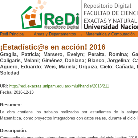
¡Estadístic@s en acción! 2016
Repositorio Digital
Redi Principal
→
Areas y Departamentos
→
Matemática y Computación
¡Estadístic@s en acción! 2016
Graglia, Patricia
;
Marsero, Evelyn
;
Peralta, Romina
;
Ga
Caligaris, Melani
;
Giménez, Dahiana
;
Blanco, Jorgelina
;
Ca
Agüero, Eduardo
;
Weis, Mariela
;
Urquiza, Cielo
;
Cañada, 
Soledad
URI:
http://redi.exactas.unlpam.edu.ar/xmlui/handle/2013/211
Fecha:
2016-12-13
Resumen:
La obra contiene los trabajos realizados por estudiantes de la asigna
Matemática, como proyectos integradores con datos reales, durante el ciclo l
Descripción:
Compendio de proyectos integradores con datos reales del ciclo lectivo 2016