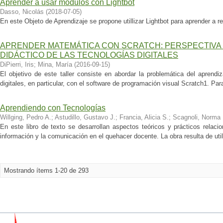
Aprender a usar módulos con Lightbot
Dasso, Nicolás
(
2018-07-05
)
En este Objeto de Aprendizaje se propone utillizar Lightbot para aprender a 
APRENDER MATEMÁTICA CON SCRATCH: PERSPECTIVA 
DIDÁCTICO DE LAS TECNOLOGÍAS DIGITALES
DiPierri, Iris
;
Mina, María
(
2016-09-15
)
El objetivo de este taller consiste en abordar la problemática del aprend
digitales, en particular, con el software de programación visual Scratch1. Para
Aprendiendo con Tecnologías
Willging, Pedro A.
;
Astudillo, Gustavo J.
;
Francia, Alicia S.
;
Scagnoli, Norma 
En este libro de texto se desarrollan aspectos teóricos y prácticos relaci
información y la comunicación en el quehacer docente. La obra resulta de util
Mostrando ítems 1-20 de 293