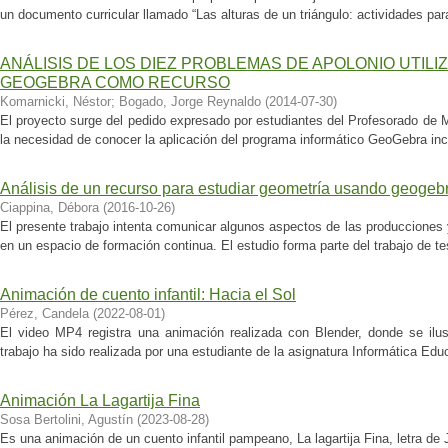
un documento curricular llamado “Las alturas de un triángulo: actividades para
ANÁLISIS DE LOS DIEZ PROBLEMAS DE APOLONIO UTIL
GEOGEBRA COMO RECURSO
Komarnicki, Néstor
;
Bogado, Jorge Reynaldo
(
2014-07-30
)
El proyecto surge del pedido expresado por estudiantes del Profesorado de M
la necesidad de conocer la aplicación del programa informático GeoGebra inc
Análisis de un recurso para estudiar geometría usando geogeb
Ciappina, Débora
(
2016-10-26
)
El presente trabajo intenta comunicar algunos aspectos de las producciones
en un espacio de formación continua. El estudio forma parte del trabajo de tes
Animación de cuento infantil: Hacia el Sol
Pérez, Candela
(
2022-08-01
)
El video MP4 registra una animación realizada con Blender, donde se ilus
trabajo ha sido realizada por una estudiante de la asignatura Informática Edu
Animación La Lagartija Fina
Sosa Bertolini, Agustín
(
2023-08-28
)
Es una animación de un cuento infantil pampeano, La lagartija Fina, letra d