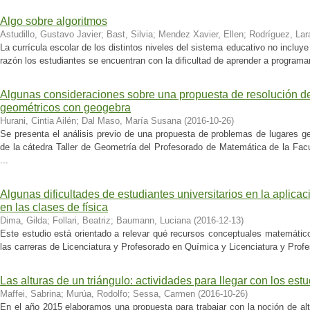
Algo sobre algoritmos
Astudillo, Gustavo Javier
;
Bast, Silvia
;
Mendez Xavier, Ellen
;
Rodríguez, Lar
La currícula escolar de los distintos niveles del sistema educativo no incluy
razón los estudiantes se encuentran con la dificultad de aprender a programa
Algunas consideraciones sobre una propuesta de resolución d
geométricos con geogebra
Hurani, Cintia Ailén
;
Dal Maso, María Susana
(
2016-10-26
)
Se presenta el análisis previo de una propuesta de problemas de lugares 
de la cátedra Taller de Geometría del Profesorado de Matemática de la Fac
...
Algunas dificultades de estudiantes universitarios en la aplic
en las clases de física
Dima, Gilda
;
Follari, Beatriz
;
Baumann, Luciana
(
2016-12-13
)
Este estudio está orientado a relevar qué recursos conceptuales matemáticos
las carreras de Licenciatura y Profesorado en Química y Licenciatura y Profe
Las alturas de un triángulo: actividades para llegar con los estu
Maffei, Sabrina
;
Murúa, Rodolfo
;
Sessa, Carmen
(
2016-10-26
)
En el año 2015 elaboramos una propuesta para trabajar con la noción de al