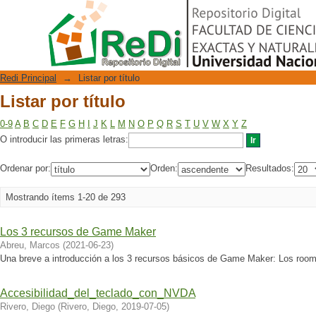
Listar por título
Repositorio Digital
Redi Principal
→
Listar por título
Listar por título
0-9
A
B
C
D
E
F
G
H
I
J
K
L
M
N
O
P
Q
R
S
T
U
V
W
X
Y
Z
O introducir las primeras letras:
Ordenar por:
Orden:
Resultados:
Mostrando ítems 1-20 de 293
Los 3 recursos de Game Maker
Abreu, Marcos
(
2021-06-23
)
Una breve a introducción a los 3 recursos básicos de Game Maker: Los room
Accesibilidad_del_teclado_con_NVDA
Rivero, Diego
(
Rivero, Diego
,
2019-07-05
)