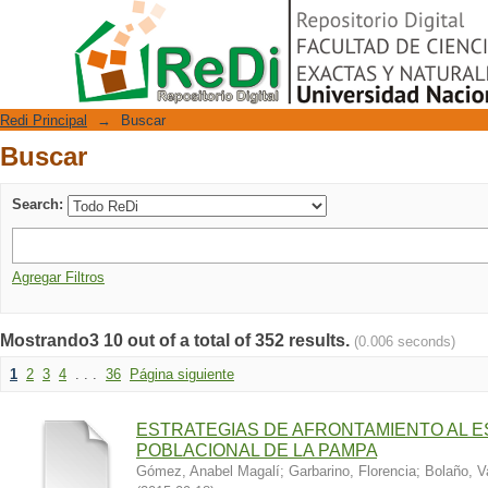
Buscar
Repositorio Digital
Redi Principal
→
Buscar
Buscar
Search:
Agregar Filtros
Mostrando3 10 out of a total of 352 results.
(0.006 seconds)
1
2
3
4
. . .
36
Página siguiente
ESTRATEGIAS DE AFRONTAMIENTO AL 
POBLACIONAL DE LA PAMPA
Gómez, Anabel Magalí
;
Garbarino, Florencia
;
Bolaño, V