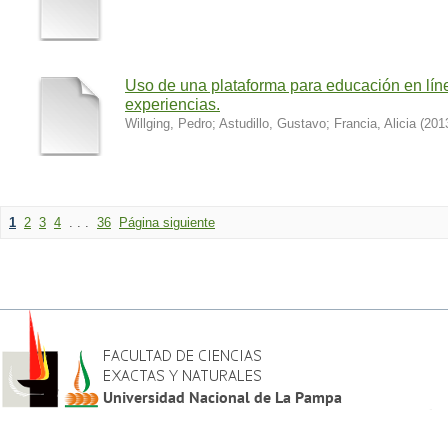
Uso de una plataforma para educación en lí
experiencias.
Willging, Pedro
;
Astudillo, Gustavo
;
Francia, Alicia
(
201
1
2
3
4
. . .
36
Página siguiente