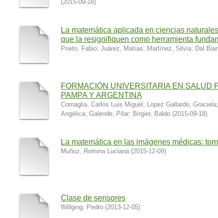
(
2015-09-18
)
La matemática aplicada en ciencias naturales
que la resignifiquen como herramienta funda
Prieto, Fabio
;
Juárez, Matías
;
Martínez, Silvia
;
Dal Bia
FORMACIÓN UNIVERSITARIA EN SALUD P
PAMPA Y ARGENTINA
Cornaglia, Carlos Luis Miguel
;
Lopez Gallardo, Graciela
Angélica
;
Galende, Pilar
;
Birgier, Baldo
(
2015-09-18
)
La matemática en las imágenes médicas: tom
Muñoz, Romina Luciana
(
2015-12-09
)
Clase de sensores
Willging, Pedro
(
2013-12-05
)