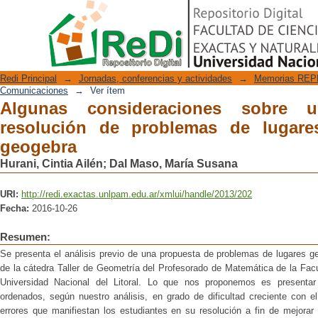
Algunas consideraciones sobre una 
Repositorio Digital
lugares geométricos con geogebra
Redi Principal
→
Jornadas, conferencias y actividades
→
Memorias REPE
Comunicaciones
→
Ver ítem
Algunas consideraciones sobre 
resolución de problemas de lugare
geogebra
Hurani, Cintia Ailén
;
Dal Maso, María Susana
URI:
http://redi.exactas.unlpam.edu.ar/xmlui/handle/2013/202
Fecha:
2016-10-26
Resumen:
Se presenta el análisis previo de una propuesta de problemas de lugares 
de la cátedra Taller de Geometría del Profesorado de Matemática de la Fac
Universidad Nacional del Litoral. Lo que nos proponemos es presentar
ordenados, según nuestro análisis, en grado de dificultad creciente con el
errores que manifiestan los estudiantes en su resolución a fin de mejorar