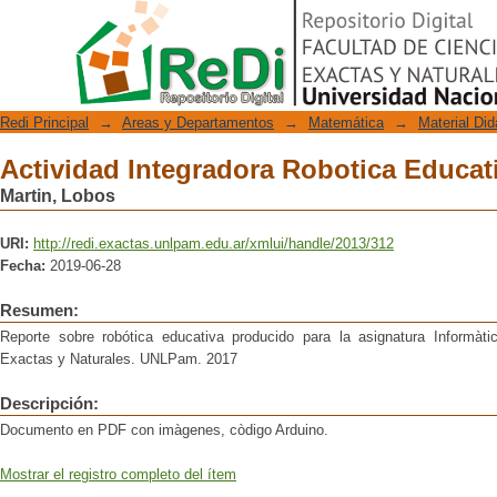
Actividad Integradora Robotica Educat
Repositorio Digital
Redi Principal
→
Areas y Departamentos
→
Matemática
→
Material Did
Actividad Integradora Robotica Educat
Martin, Lobos
URI:
http://redi.exactas.unlpam.edu.ar/xmlui/handle/2013/312
Fecha:
2019-06-28
Resumen:
Reporte sobre robótica educativa producido para la asignatura Informàti
Exactas y Naturales. UNLPam. 2017
Descripción:
Documento en PDF con imàgenes, còdigo Arduino.
Mostrar el registro completo del ítem