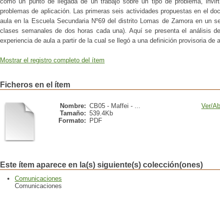
como un punto de llegada de un trabajo sobre un tipo de problema, invirt
problemas de aplicación. Las primeras seis actividades propuestas en el d
aula en la Escuela Secundaria Nº69 del distrito Lomas de Zamora en un s
clases semanales de dos horas cada una). Aquí se presenta el análisis de 
experiencia de aula a partir de la cual se llegó a una definición provisoria de a
Mostrar el registro completo del ítem
Ficheros en el ítem
Nombre:
CB05 - Maffei - ...
Ver/
Ab
Tamaño:
539.4Kb
Formato:
PDF
Este ítem aparece en la(s) siguiente(s) colección(ones)
Comunicaciones
Comunicaciones