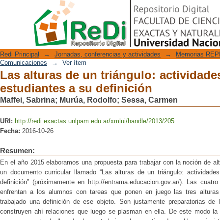
Las alturas de un triángulo: activid
Repositorio Digital
definición
Redi Principal
→
Jornadas, conferencias y actividades
→
Memorias REPE
Comunicaciones
→
Ver ítem
Las alturas de un triángulo: actividade
estudiantes a su definición
Maffei, Sabrina
;
Murúa, Rodolfo
;
Sessa, Carmen
URI:
http://redi.exactas.unlpam.edu.ar/xmlui/handle/2013/205
Fecha:
2016-10-26
Resumen:
En el año 2015 elaboramos una propuesta para trabajar con la noción de al
un documento curricular llamado “Las alturas de un triángulo: actividades
definición” (próximamente en http://entrama.educacion.gov.ar/). Las cuatr
enfrentan a los alumnos con tareas que ponen en juego las tres alturas
trabajado una definición de ese objeto. Son justamente preparatorias de l
construyen ahí relaciones que luego se plasman en ella. De este modo la 