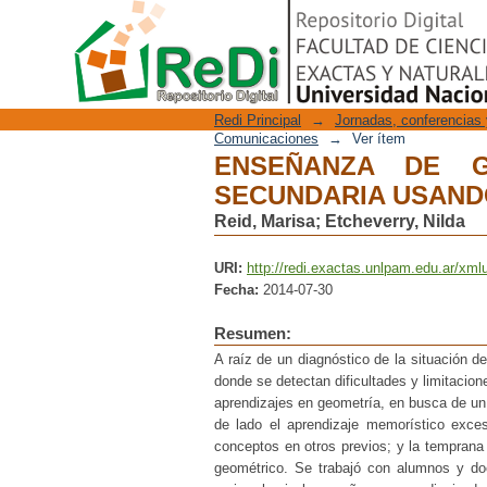
ENSEÑANZA DE G
Repositorio Digital
GEOGEBRA
Redi Principal
→
Jornadas, conferencias 
Comunicaciones
→
Ver ítem
ENSEÑANZA DE G
SECUNDARIA USAN
Reid, Marisa
;
Etcheverry, Nilda
URI:
http://redi.exactas.unlpam.edu.ar/xml
Fecha:
2014-07-30
Resumen:
A raíz de un diagnóstico de la situación 
donde se detectan dificultades y limitacion
aprendizajes en geometría, en busca de un 
de lado el aprendizaje memorístico exce
conceptos en otros previos; y la temprana
geométrico. Se trabajó con alumnos y do