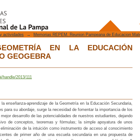
EOMETRÍA EN LA EDUCACIÓN SE
y actividades
→
Memorias REPEM. Reunion Pampeana de Educacion Mat
EOMETRÍA EN LA EDUCACIÓN
DO GEOGEBRA
ui/handle/2013/111
de la enseñanza-aprendizaje de la Geometría en la Educación Secundaria,
es para su abordaje, surge la necesidad de fomentar la importancia de los
mejor desarrollo de las potencialidades de nuestros estudiantes, dejando
sivo de conceptos, teoremas y fórmulas; la simple apoyatura de unos
 eliminación de la intuición como instrumento de acceso al conocimiento
centes de primer año de una escuela secundaria en una propuesta de