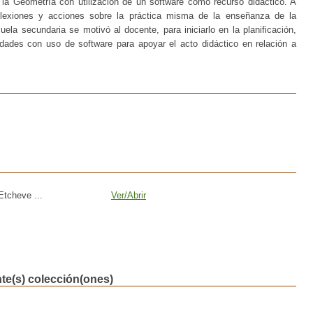
 la Geometría con utilización de un software como recurso didáctico. A
flexiones y acciones sobre la práctica misma de la enseñanza de la
la secundaria se motivó al docente, para iniciarlo en la planificación,
idades con uso de software para apoyar el acto didáctico en relación a
tcheve ...
Ver/
Abrir
nte(s) colección(ones)