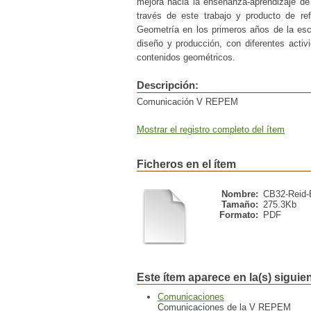
mejora hacia la enseñanza-aprendizaje de
través de este trabajo y producto de re
Geometría en los primeros años de la escue
diseño y producción, con diferentes activ
contenidos geométricos.
Descripción:
Comunicación V REPEM
Mostrar el registro completo del ítem
Ficheros en el ítem
Nombre:
CB32-Reid-E
Tamaño:
275.3Kb
Formato:
PDF
Este ítem aparece en la(s) siguie
Comunicaciones
Comunicaciones de la V REPEM