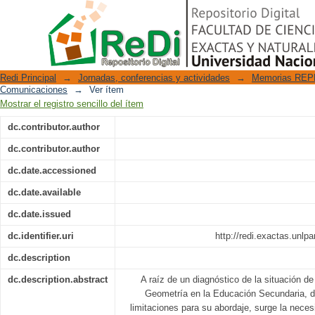
ENSEÑANZA DE GEOMETRÍA EN 
Repositorio Digital
GEOGEBRA
Redi Principal
→
Jornadas, conferencias y actividades
→
Memorias REPE
Comunicaciones
→
Ver ítem
Mostrar el registro sencillo del ítem
dc.contributor.author
dc.contributor.author
dc.date.accessioned
dc.date.available
dc.date.issued
dc.identifier.uri
http://redi.exactas.unlp
dc.description
dc.description.abstract
A raíz de un diagnóstico de la situación d
Geometría en la Educación Secundaria, do
limitaciones para su abordaje, surge la neces