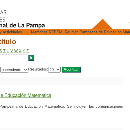
ítulo
y actividades
→
Memorias REPEM. Reunion Pampeana de Educacion Mat
ítulo
S
T
U
V
W
X
Y
Z
:
Resultados:
e Educación Matemática
Pampeana de Educación Matemática. Se incluyen las comunicaciones