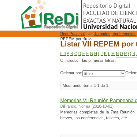
Listar VII REPEM por t
Repositorio Digital
Redi Principal
→
Jornadas, conferencias 
REPEM por título
Listar VII REPEM por t
0-9
A
B
C
D
E
F
G
H
I
J
K
L
M
N
O
P
Q
R
O introducir las primeras letras:
Ordenar por:
Orden
Mostrando ítems 1-1 de 1
Memorias VII Reunión Pampeana d
DiFranco, Norma
(
2018-10-02
)
Memorias completas de la 7ma Reunión 
breves, los conferencias, talleres, etc.