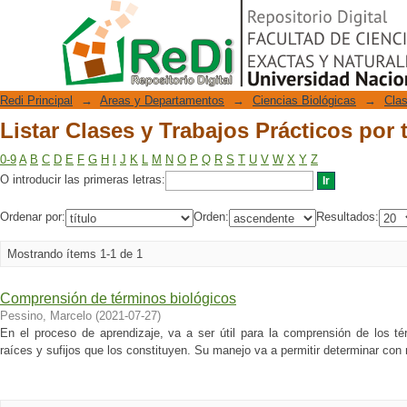
Listar Clases y Trabajos Prácticos por t
Repositorio Digital
Redi Principal
→
Areas y Departamentos
→
Ciencias Biológicas
→
Clas
Listar Clases y Trabajos Prácticos por t
0-9
A
B
C
D
E
F
G
H
I
J
K
L
M
N
O
P
Q
R
S
T
U
V
W
X
Y
Z
O introducir las primeras letras:
Ordenar por:
Orden:
Resultados:
Mostrando ítems 1-1 de 1
Comprensión de términos biológicos
Pessino, Marcelo
(
2021-07-27
)
En el proceso de aprendizaje, va a ser útil para la comprensión de los tér
raíces y sufijos que los constituyen. Su manejo va a permitir determinar con m