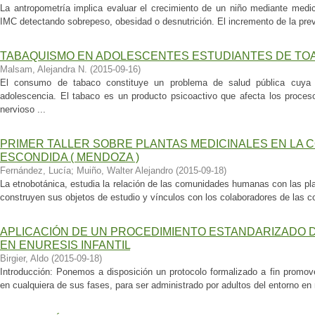
La antropometría implica evaluar el crecimiento de un niño mediante medic
IMC detectando sobrepeso, obesidad o desnutrición. El incremento de la prev
TABAQUISMO EN ADOLESCENTES ESTUDIANTES DE TO
Malsam, Alejandra N.
(
2015-09-16
)
El consumo de tabaco constituye un problema de salud pública cuya i
adolescencia. El tabaco es un producto psicoactivo que afecta los proces
nervioso ...
PRIMER TALLER SOBRE PLANTAS MEDICINALES EN LA 
ESCONDIDA ( MENDOZA )
Fernández, Lucía
;
Muiño, Walter Alejandro
(
2015-09-18
)
La etnobotánica, estudia la relación de las comunidades humanas con las pl
construyen sus objetos de estudio y vínculos con los colaboradores de las c
APLICACIÓN DE UN PROCEDIMIENTO ESTANDARIZADO 
EN ENURESIS INFANTIL
Birgier, Aldo
(
2015-09-18
)
Introducción: Ponemos a disposición un protocolo formalizado a fin promover
en cualquiera de sus fases, para ser administrado por adultos del entorno en ni