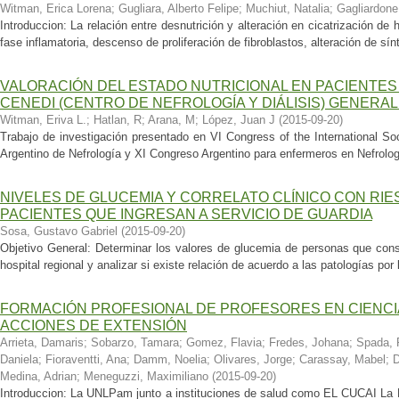
Witman, Erica Lorena
;
Gugliara, Alberto Felipe
;
Muchiut, Natalia
;
Gagliardone,
Introduccion: La relación entre desnutrición y alteración en cicatrización de
fase inflamatoria, descenso de proliferación de fibroblastos, alteración de sín
VALORACIÓN DEL ESTADO NUTRICIONAL EN PACIENTES 
CENEDI (CENTRO DE NEFROLOGÍA Y DIÁLISIS) GENERAL
Witman, Eriva L.
;
Hatlan, R
;
Arana, M
;
López, Juan J
(
2015-09-20
)
Trabajo de investigación presentado en VI Congress of the International So
Argentino de Nefrología y XI Congreso Argentino para enfermeros en Nefrologí
NIVELES DE GLUCEMIA Y CORRELATO CLÍNICO CON RIE
PACIENTES QUE INGRESAN A SERVICIO DE GUARDIA
Sosa, Gustavo Gabriel
(
2015-09-20
)
Objetivo General: Determinar los valores de glucemia de personas que cons
hospital regional y analizar si existe relación de acuerdo a las patologías por
FORMACIÓN PROFESIONAL DE PROFESORES EN CIENCIA
ACCIONES DE EXTENSIÓN
Arrieta, Damaris
;
Sobarzo, Tamara
;
Gomez, Flavia
;
Fredes, Johana
;
Spada, 
Daniela
;
Fioraventti, Ana
;
Damm, Noelia
;
Olivares, Jorge
;
Carassay, Mabel
;
D
Medina, Adrian
;
Meneguzzi, Maximiliano
(
2015-09-20
)
Introduccion: La UNLPam junto a instituciones de salud como EL CUCAI La