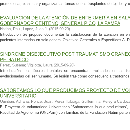
promocionar, planificar y organizar las tareas de los trasplantes de tejidos y
EVALUACIÓN DE LA ATENCIÓN DE ENFERMERÍA EN SALA
GOBERNADOR CENTENO, GENERAL PICO, LA PAMPA
Hatlan, Raul
;
Lopez, Juan J.
(
2015-09-20
)
Introducción Se propuso documentar la satisfacción de la atención en en
pacientes internados en sala general Objetivos Generales y Específicos A. Re
SINDROME DISEJECUTIVO POST TRAUMATISMO CRANE
PEDIATRICO
Perez, Susana
;
Vigliotta, Laura
(
2015-09-20
)
Introducción: Los lóbulos frontales se encuentran implicados en las f
evolucionadas del ser humano. Su lesión trae como consecuencia trastornos e
SABOREAMOS LO QUE PRODUCIMOS PROYECTO DE VO
UNIVERSITARIO
Quiriban, Adriana
;
Ponce, Juan
;
Perez Habiaga, Guillermina
;
Pereyra Cardozo
El Proyecto de Voluntariado Universitario “Saboreamos lo que producimos”, 
Facultad de Agronomía (UNLPam) con familias de la Fundación Nutrin perten
...