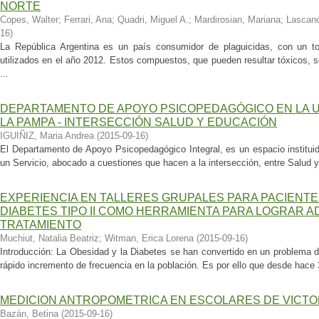
NORTE
Copes, Walter
;
Ferrari, Ana
;
Quadri, Miguel A.
;
Mardirosian, Mariana
;
Lascano,
16
)
La República Argentina es un país consumidor de plaguicidas, con un tot
utilizados en el año 2012. Estos compuestos, que pueden resultar tóxicos, s
...
DEPARTAMENTO DE APOYO PSICOPEDAGÓGICO EN LA U
LA PAMPA - INTERSECCIÓN SALUD Y EDUCACIÓN
IGUIÑIZ, Maria Andrea
(
2015-09-16
)
El Departamento de Apoyo Psicopedagógico Integral, es un espacio institui
un Servicio, abocado a cuestiones que hacen a la intersección, entre Salud 
EXPERIENCIA EN TALLERES GRUPALES PARA PACIENTE
DIABETES TIPO II COMO HERRAMIENTA PARA LOGRAR A
TRATAMIENTO
Muchiut, Natalia Beatriz
;
Witman, Erica Lorena
(
2015-09-16
)
Introducción: La Obesidad y la Diabetes se han convertido en un problema 
rápido incremento de frecuencia en la población. Es por ello que desde hace 
MEDICION ANTROPOMETRICA EN ESCOLARES DE VICTO
Bazán, Betina
(
2015-09-16
)