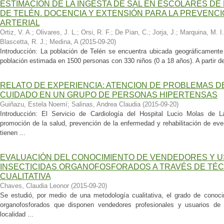
ESTIMACIÓN DE LA INGESTA DE SAL EN ESCOLARES D
DE TELÉN. DOCENCIA Y EXTENSIÓN PARA LA PREVENC
ARTERIAL
Ortiz, V. A.
;
Olivares, J. L.
;
Orsi, R. F.
;
De Pian, C.
;
Jorja, J.
;
Marquina, M. I.
Blascetta, R. J.
;
Medina, A
(
2015-09-20
)
Introducción: La población de Telén se encuentra ubicada geográficament
población estimada en 1500 personas con 330 niños (0 a 18 años). A partir del
RELATO DE EXPERIENCIA: ATENCION DE PROBLEMAS 
CUIDADO EN UN GRUPO DE PERSONAS HIPERTENSAS
Guiñazu, Estela Noemí
;
Salinas, Andrea Claudia
(
2015-09-20
)
Introducción: El Servicio de Cardiología del Hospital Lucio Molas d
promoción de la salud, prevención de la enfermedad y rehabilitación de ev
tienen ...
EVALUACIÓN DEL CONOCIMIENTO DE VENDEDORES Y 
INSECTICIDAS ORGANOFOSFORADOS A TRAVÉS DE TÉC
CUALITATIVA
Chaves, Claudia Leonor
(
2015-09-20
)
Se estudió, por medio de una metodología cualitativa, el grado de conoc
organofosforados que disponen vendedores profesionales y usuarios de 
localidad ...