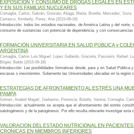
EXPOSICIÓN Y CONSUMO DE DROGAS LEGALES EN EST
Y EN SUS FAMILIAS NUCLEARES
Cornaglia, Carlos
;
Galván, Gonzalo
;
Aliaga, Marta
;
Borella, Mercedez
;
Soza, 
Carrasco, Kimberly
;
Perez, Ana
(
2015-09-18
)
Introducción: todos los estudios nacionales, de América Latina y del norte
consumo de sustancias con potencial de dependencia, y con consecuencias e
FORMACIÓN UNIVERSITARIA EN SALUD PÚBLICA y COLEC
ARGENTINA
Cornaglia, Carlos Luis Miguel
;
Lopez Gallardo, Graciela
;
Passarini, Rafael
;
Lu
Birgier, Baldo
(
2015-09-18
)
Introducción: Las posibilidades formativas desde, para y en Salud Pública y
escasas o inexistentes. Solamente las Universidades ubicadas en la región cen
ESTRATEGIAS DE AFRONTAMIENTO AL ESTRÉS UNA MU
PAMPA
Gómez, Anabel Magalí
;
Garbarino, Florencia
;
Bolaño, Vanina
;
Cornaglia, Carl
Introducción: actualmente se acepta que el afrontamiento del estrés const
salutogénesis y de la patogénesis. Por ello resulta relevante investigar esta 
VALORACION DEL ESTADO NUTRICIONAL EN PACIENTES
CRONICAS EN MIEMBROS INFERIORES