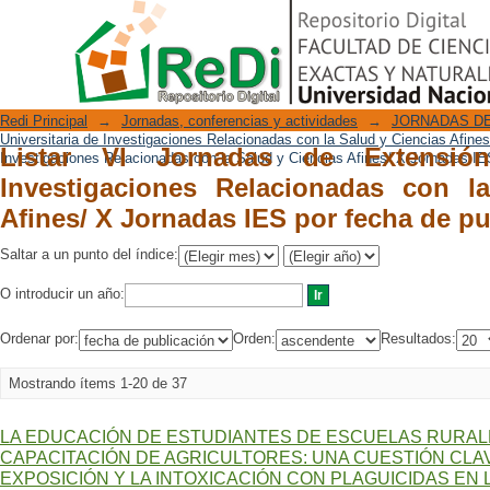
Listar VI Jornadas de Extensión Univer
Repositorio Digital
la Salud y Ciencias Afines/ X Jornadas
Redi Principal
→
Jornadas, conferencias y actividades
→
JORNADAS DE
Universitaria de Investigaciones Relacionadas con la Salud y Ciencias Afine
Listar VI Jornadas de Extensión
Investigaciones Relacionadas con la Salud y Ciencias Afines/ X Jornadas IE
Investigaciones Relacionadas con l
Afines/ X Jornadas IES por fecha de pu
Saltar a un punto del índice:
O introducir un año:
Ordenar por:
Orden:
Resultados:
Mostrando ítems 1-20 de 37
LA EDUCACIÓN DE ESTUDIANTES DE ESCUELAS RURAL
CAPACITACIÓN DE AGRICULTORES: UNA CUESTIÓN CLA
EXPOSICIÓN Y LA INTOXICACIÓN CON PLAGUICIDAS EN 