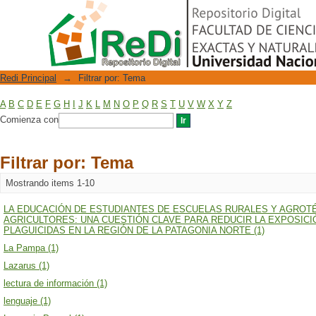
Filtrar por: Tema
Repositorio Digital
Redi Principal
→
Filtrar por: Tema
A
B
C
D
E
F
G
H
I
J
K
L
M
N
O
P
Q
R
S
T
U
V
W
X
Y
Z
Comienza con
Filtrar por: Tema
Mostrando items 1-10
LA EDUCACIÓN DE ESTUDIANTES DE ESCUELAS RURALES Y AGROTÉ
AGRICULTORES: UNA CUESTIÓN CLAVE PARA REDUCIR LA EXPOSICI
PLAGUICIDAS EN LA REGIÓN DE LA PATAGONIA NORTE (1)
La Pampa (1)
Lazarus (1)
lectura de información (1)
lenguaje (1)