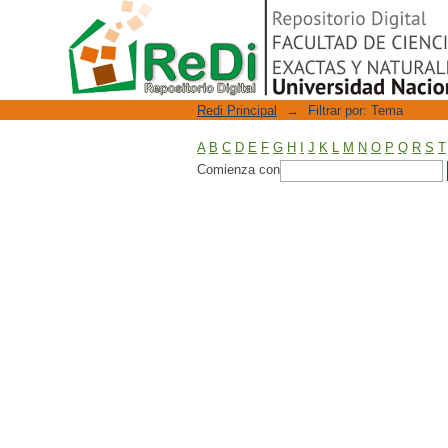
Filtrar por: Tema
Repositorio Digital
Redi Principal
→
Filtrar por: Tema
A
B
C
D
E
F
G
H
I
J
K
L
M
N
O
P
Q
R
S
T
Comienza con