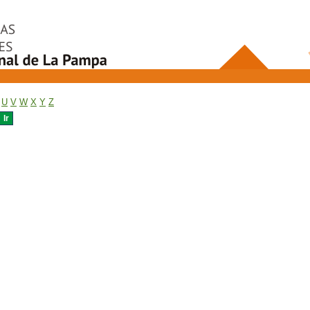
U
V
W
X
Y
Z