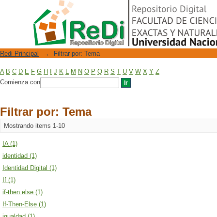
Filtrar por: Tema
Repositorio Digital
Redi Principal
→
Filtrar por: Tema
A
B
C
D
E
F
G
H
I
J
K
L
M
N
O
P
Q
R
S
T
U
V
W
X
Y
Z
Comienza con
Filtrar por: Tema
Mostrando items 1-10
IA (1)
identidad (1)
Identidad Digital (1)
If (1)
if-then else (1)
If-Then-Else (1)
igualdad (1)