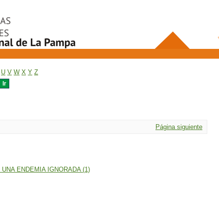
U
V
W
X
Y
Z
Página siguiente
 UNA ENDEMIA IGNORADA (1)