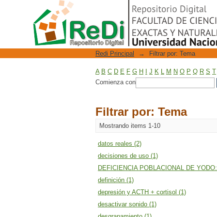
Filtrar por: Tema
Repositorio Digital
Redi Principal
→
Filtrar por: Tema
A
B
C
D
E
F
G
H
I
J
K
L
M
N
O
P
Q
R
S
T
Comienza con
Filtrar por: Tema
Mostrando items 1-10
datos reales (2)
decisiones de uso (1)
DEFICIENCIA POBLACIONAL DE YODO:
definición (1)
depresión y ACTH + cortisol (1)
desactivar sonido (1)
desgranamiento (1)