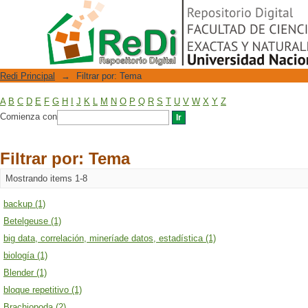
Filtrar por: Tema
Repositorio Digital
Redi Principal
→
Filtrar por: Tema
A
B
C
D
E
F
G
H
I
J
K
L
M
N
O
P
Q
R
S
T
U
V
W
X
Y
Z
Comienza con
Filtrar por: Tema
Mostrando items 1-8
backup (1)
Betelgeuse (1)
big data, correlación, mineríade datos, estadística (1)
biología (1)
Blender (1)
bloque repetitivo (1)
Brachiopoda (2)