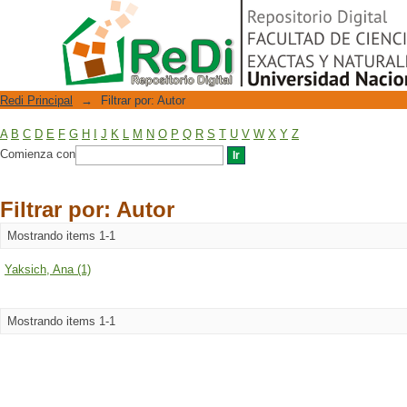
Filtrar por: Autor
Repositorio Digital
Redi Principal
→
Filtrar por: Autor
A
B
C
D
E
F
G
H
I
J
K
L
M
N
O
P
Q
R
S
T
U
V
W
X
Y
Z
Comienza con
Filtrar por: Autor
Mostrando items 1-1
Yaksich, Ana (1)
Mostrando items 1-1