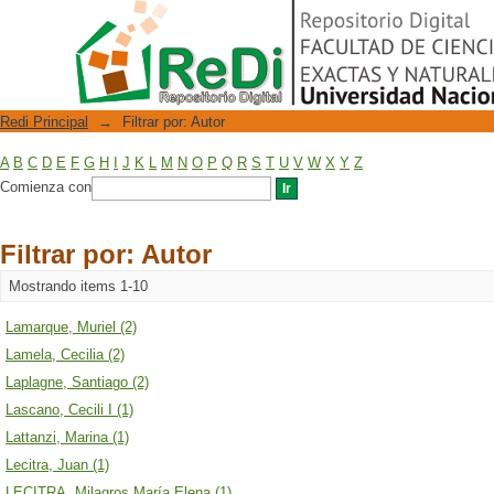
Filtrar por: Autor
Repositorio Digital
Redi Principal
→
Filtrar por: Autor
A
B
C
D
E
F
G
H
I
J
K
L
M
N
O
P
Q
R
S
T
U
V
W
X
Y
Z
Comienza con
Filtrar por: Autor
Mostrando items 1-10
Lamarque, Muriel (2)
Lamela, Cecilia (2)
Laplagne, Santiago (2)
Lascano, Cecili I (1)
Lattanzi, Marina (1)
Lecitra, Juan (1)
LECITRA, Milagros María Elena (1)