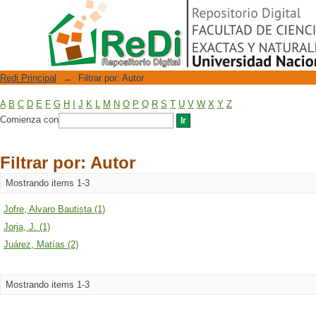
Filtrar por: Autor
Repositorio Digital
Redi Principal
→
Filtrar por: Autor
A
B
C
D
E
F
G
H
I
J
K
L
M
N
O
P
Q
R
S
T
U
V
W
X
Y
Z
Comienza con
Filtrar por: Autor
Mostrando items 1-3
Jofre, Alvaro Bautista (1)
Jorja, J. (1)
Juárez, Matías (2)
Mostrando items 1-3