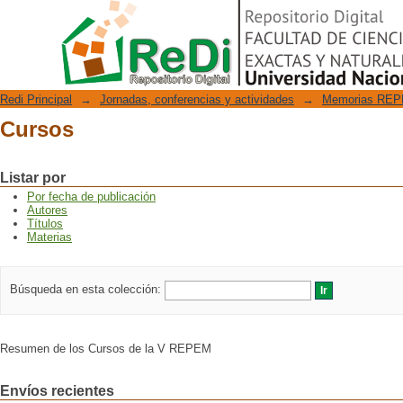
Cursos
Repositorio Digital
Redi Principal
→
Jornadas, conferencias y actividades
→
Memorias REPE
Cursos
Listar por
Por fecha de publicación
Autores
Títulos
Materias
Búsqueda en esta colección:
Resumen de los Cursos de la V REPEM
Envíos recientes