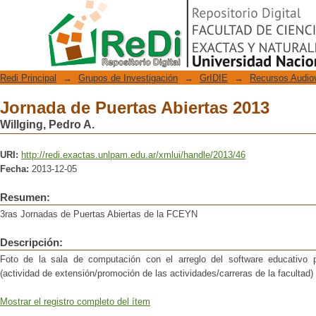
Jornada de Puertas Abiertas 2013
Repositorio Digital
Redi Principal
→
Grupos de Investigación
→
GrIDIE
→
Recursos Audio
Jornada de Puertas Abiertas 2013
Willging, Pedro A.
URI:
http://redi.exactas.unlpam.edu.ar/xmlui/handle/2013/46
Fecha:
2013-12-05
Resumen:
3ras Jornadas de Puertas Abiertas de la FCEYN
Descripción:
Foto de la sala de computación con el arreglo del software educativo p
(actividad de extensión/promoción de las actividades/carreras de la facultad)
Mostrar el registro completo del ítem