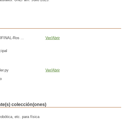
INAL-Ros ...
Ver/
Abrir
cipal
er.py
Ver/
Abrir
o
nte(s) colección(ones)
bótica, etc. para física