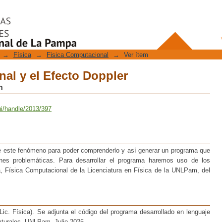
al y el Efecto Doppler
→
Física
→
Fisica Computacional
→
Ver ítem
al y el Efecto Doppler
n
ui/handle/2013/397
te este fenómeno para poder comprenderlo y así generar un programa que
iones problemáticas. Para desarrollar el programa haremos uso de los
a, Física Computacional de la Licenciatura en Física de la UNLPam, del
(Lic. Física). Se adjunta el código del programa desarrollado en lenguaje
aturales. UNLPam. Julio 2025.