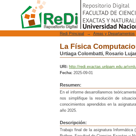
La Física Computacion
Repositorio Digital
Redi Principal
→
Areas y Departamentos
La Física Computacion
Urtiaga Colombatti, Rosario Luja
URI:
http://redi.exactas.unlpam.edu.ar/xml
Fecha:
2025-09-01
Resumen:
En el informe desarrollaremos teóricamen
nos simplifique la resolución de situac
conocimientos aprendidos en la asignatur
año 2025.
Descripción:
Trabajo final de la asignatura Informática 
Python. Facultad de Ciencias Exactas y N