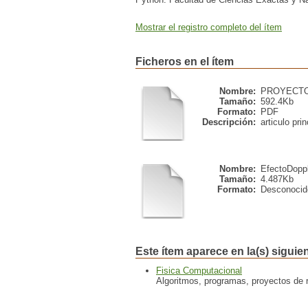
Mostrar el registro completo del ítem
Ficheros en el ítem
Nombre:
PROYECTOF
Tamaño:
592.4Kb
Formato:
PDF
Descripción:
articulo prin
Nombre:
EfectoDoppl
Tamaño:
4.487Kb
Formato:
Desconocid
Este ítem aparece en la(s) siguie
Fisica Computacional
Algoritmos, programas, proyectos de ro