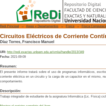
Circuitos Eléctricos de Corriente Cont
Repositorio Digital
Redi Principal
→
Areas y Departamentos
→
Física
→
Fisica Computaci
Circuitos Eléctricos de Corriente Cont
Díaz Torres, Francisco Manuel
URI:
http://redi.exactas.unlpam.edu.ar/xmlui/handle/2013/349
Fecha:
2021-09-09
Resumen:
El presente informe tratará sobre el uso de programas informáticos, escrit
corriente eléctrica en un circuito y la carga de un capacitor en el mismo, r
comportamiento.
Descripción:
Trabajo integrador de estudiante de la asignatura Informática (Lic. Física) cic
Mostrar el registro completo del ítem