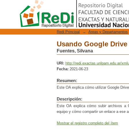
Usando Google Drive
Repositorio Digital
Redi Principal
→
Areas y Departamentos
Usando Google Drive
Fuentes, Silvana
URI:
http://redi.exactas.unlpam.edu.ar/xml
Fecha:
2021-06-23
Resumen:
Este OA explica cómo utilizar Google Driv
Descripción:
Este OA explica cómo subir archivos a G
equipo y cómo compartir un enlace a ese a
Mostrar el registro completo del ítem