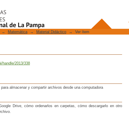
→
Matemática
→
Material Didáctico
→
Ver ítem
ui/handle/2013/338
e para almacenar y compartir archivos desde una computadora
oogle Drive, cómo ordenarlos en carpetas, cómo descargarlo en otro
rchivo.