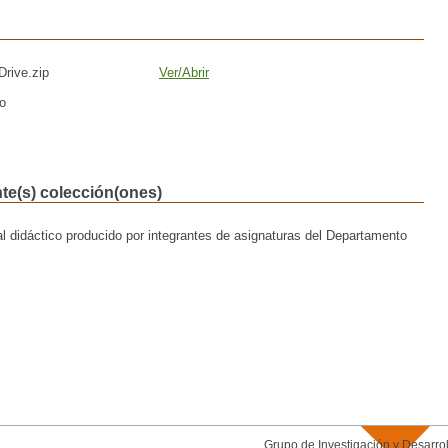
rive.zip
Ver/
Abrir
o
nte(s) colección(ones)
al didáctico producido por integrantes de asignaturas del Departamento
Grupo de Investigación y Desar