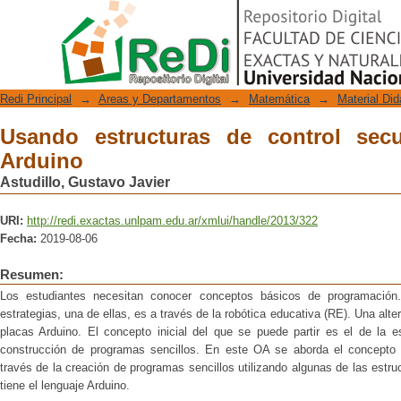
Usando estructuras de control secuenc
Repositorio Digital
Redi Principal
→
Areas y Departamentos
→
Matemática
→
Material Did
Usando estructuras de control sec
Arduino
Astudillo, Gustavo Javier
URI:
http://redi.exactas.unlpam.edu.ar/xmlui/handle/2013/322
Fecha:
2019-08-06
Resumen:
Los estudiantes necesitan conocer conceptos básicos de programación
estrategias, una de ellas, es a través de la robótica educativa (RE). Una alte
placas Arduino. El concepto inicial del que se puede partir es el de la e
construcción de programas sencillos. En este OA se aborda el concepto d
través de la creación de programas sencillos utilizando algunas de las estru
tiene el lenguaje Arduino.