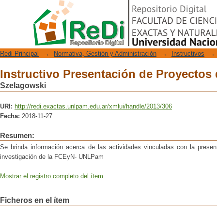
Instructivo Presentación de Proyectos 
Repositorio Digital
Redi Principal
→
Normativa, Gestión y Administración
→
Instructivos
→
Instructivo Presentación de Proyectos 
Szelagowski
URI:
http://redi.exactas.unlpam.edu.ar/xmlui/handle/2013/306
Fecha:
2018-11-27
Resumen:
Se brinda información acerca de las actividades vinculadas con la prese
investigación de la FCEyN- UNLPam
Mostrar el registro completo del ítem
Ficheros en el ítem