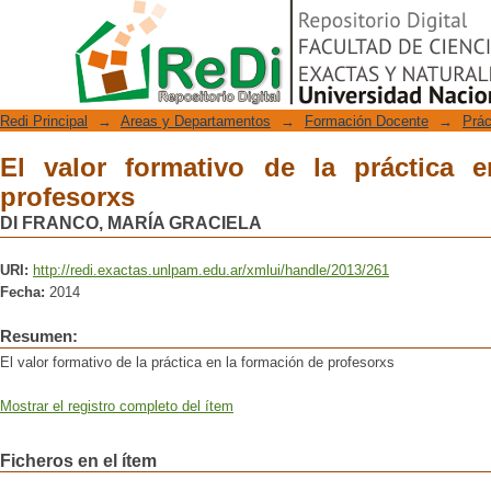
El valor formativo de la práctica en la
Repositorio Digital
Redi Principal
→
Areas y Departamentos
→
Formación Docente
→
Prác
El valor formativo de la práctica 
profesorxs
DI FRANCO, MARÍA GRACIELA
URI:
http://redi.exactas.unlpam.edu.ar/xmlui/handle/2013/261
Fecha:
2014
Resumen:
El valor formativo de la práctica en la formación de profesorxs
Mostrar el registro completo del ítem
Ficheros en el ítem