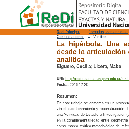
La hipérbola. Una act
Repositorio Digital
geometría sintética y 
Redi Principal
→
Jornadas, conferencias 
Comunicaciones
→
Ver ítem
La hipérbola. Una ac
desde la articulación
analítica
Elguero, Cecilia
;
Licera, Mabel
URI:
http://redi.exactas.unlpam.edu.ar/xml
Fecha:
2016-12-20
Resumen:
En este trabajo se enmarca en un proyecto
vía el cuestionamiento y reconstrucción de
una Actividad de Estudio e Investigación (
en la complementariedad entre geometría 
como marco teórico-metodológico de refere