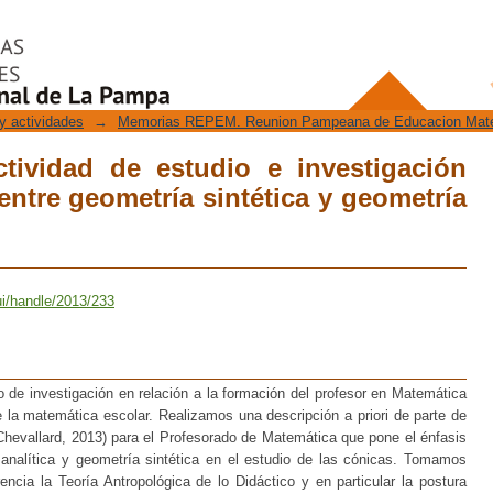
ividad de estudio e investigación desde
geometría analítica
y actividades
→
Memorias REPEM. Reunion Pampeana de Educacion Mat
tividad de estudio e investigación
 entre geometría sintética y geometría
ui/handle/2013/233
 de investigación en relación a la formación del profesor en Matemática
 la matemática escolar. Realizamos una descripción a priori de parte de
Chevallard, 2013) para el Profesorado de Matemática que pone el énfasis
analítica y geometría sintética en el estudio de las cónicas. Tomamos
ncia la Teoría Antropológica de lo Didáctico y en particular la postura