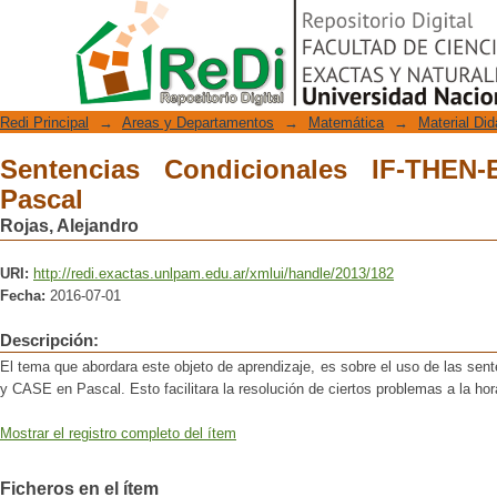
Sentencias Condicionales IF-THEN-EL
Repositorio Digital
Redi Principal
→
Areas y Departamentos
→
Matemática
→
Material Did
Sentencias Condicionales IF-THE
Pascal
Rojas, Alejandro
URI:
http://redi.exactas.unlpam.edu.ar/xmlui/handle/2013/182
Fecha:
2016-07-01
Descripción:
El tema que abordara este objeto de aprendizaje, es sobre el uso de las se
y CASE en Pascal. Esto facilitara la resolución de ciertos problemas a la ho
Mostrar el registro completo del ítem
Ficheros en el ítem