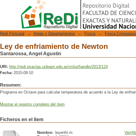
Ley de enfriamiento de Newton
Repositorio Digital
Redi Principal
→
Areas y Departamentos
→
Física
→
Fisica Computaci
Ley de enfriamiento de Newton
Santarossa, Angel Agustin
URI:
http://redi.exactas.unlpam.edu.ar/xmlui/handle/2013/124
Fecha:
2015-09-10
Resumen:
Programa en Octave para calcular temperatura de acuerdo a la Ley de enfri
Mostrar el registro completo del ítem
Ficheros en el ítem
Nombre:
leyenfri.m
Ver/
Ab