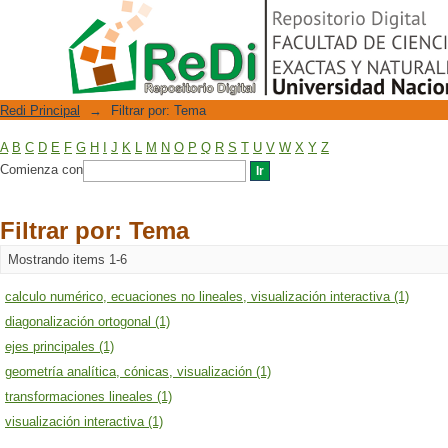
Filtrar por: Tema
Repositorio Digital
Redi Principal
→
Filtrar por: Tema
A
B
C
D
E
F
G
H
I
J
K
L
M
N
O
P
Q
R
S
T
U
V
W
X
Y
Z
Comienza con
Filtrar por: Tema
Mostrando items 1-6
calculo numérico, ecuaciones no lineales, visualización interactiva (1)
diagonalización ortogonal (1)
ejes principales (1)
geometría analítica, cónicas, visualización (1)
transformaciones lineales (1)
visualización interactiva (1)