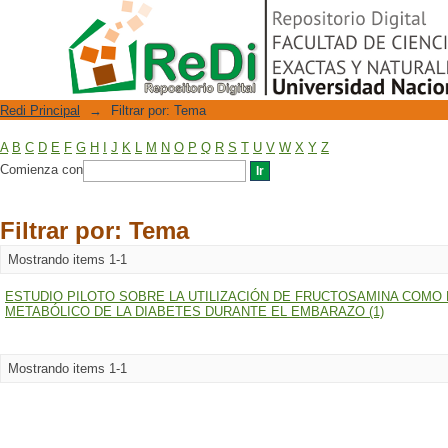
Filtrar por: Tema
Repositorio Digital
Redi Principal
→
Filtrar por: Tema
A
B
C
D
E
F
G
H
I
J
K
L
M
N
O
P
Q
R
S
T
U
V
W
X
Y
Z
Comienza con
Filtrar por: Tema
Mostrando items 1-1
ESTUDIO PILOTO SOBRE LA UTILIZACIÓN DE FRUCTOSAMINA COM
METABÓLICO DE LA DIABETES DURANTE EL EMBARAZO (1)
Mostrando items 1-1