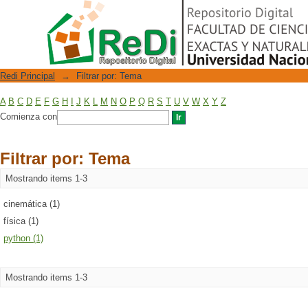
Filtrar por: Tema
Repositorio Digital
Redi Principal
→
Filtrar por: Tema
A
B
C
D
E
F
G
H
I
J
K
L
M
N
O
P
Q
R
S
T
U
V
W
X
Y
Z
Comienza con
Filtrar por: Tema
Mostrando items 1-3
cinemática (1)
física (1)
python (1)
Mostrando items 1-3