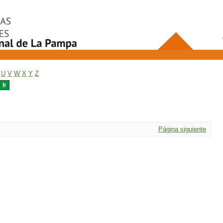
U
V
W
X
Y
Z
Página siguiente