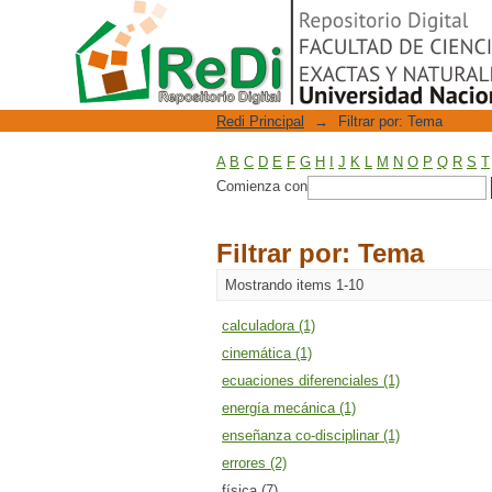
Filtrar por: Tema
Repositorio Digital
Redi Principal
→
Filtrar por: Tema
A
B
C
D
E
F
G
H
I
J
K
L
M
N
O
P
Q
R
S
T
Comienza con
Filtrar por: Tema
Mostrando items 1-10
calculadora (1)
cinemática (1)
ecuaciones diferenciales (1)
energía mecánica (1)
enseñanza co-disciplinar (1)
errores (2)
física (7)