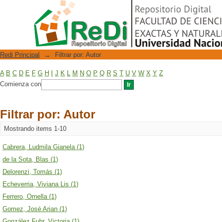
Filtrar por: Autor
Repositorio Digital
Redi Principal
→
Filtrar por: Autor
A
B
C
D
E
F
G
H
I
J
K
L
M
N
O
P
Q
R
S
T
U
V
W
X
Y
Z
Comienza con
Filtrar por: Autor
Mostrando items 1-10
Cabrera, Ludmila Gianela (1)
de la Sota, Blas (1)
Delorenzi, Tomás (1)
Echeverria, Viviana Lis (1)
Ferrero, Ornella (1)
Gomez, José Arian (1)
González Fuhr, Victoria (1)