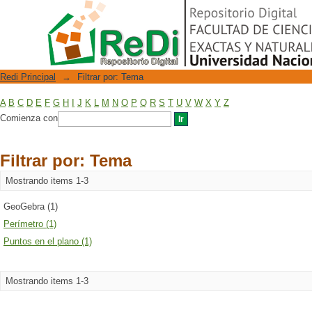
Filtrar por: Tema
Repositorio Digital
Redi Principal
→
Filtrar por: Tema
A
B
C
D
E
F
G
H
I
J
K
L
M
N
O
P
Q
R
S
T
U
V
W
X
Y
Z
Comienza con
Filtrar por: Tema
Mostrando items 1-3
GeoGebra (1)
Perímetro (1)
Puntos en el plano (1)
Mostrando items 1-3