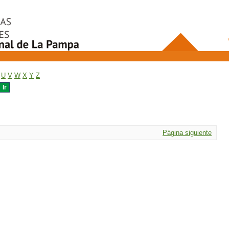
U
V
W
X
Y
Z
Página siguiente