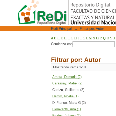
Filtrar por: Autor
Repositorio Digital
Redi Principal
→
Filtrar por: Autor
A
B
C
D
E
F
G
H
I
J
K
L
M
N
O
P
Q
R
S
T
Comienza con
Filtrar por: Autor
Mostrando items 1-10
Arrieta, Damaris (2)
Carassay, Mabel (2)
Carrizo, Guillermo (2)
Damm, Noelia (1)
Di Franco, Maria G (2)
Fioraventti, Ana (1)
Fredes, Johana (2)