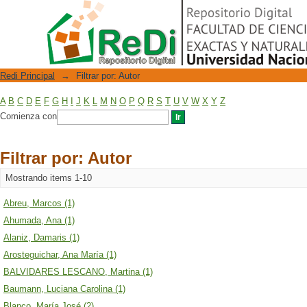
Filtrar por: Autor
Repositorio Digital
Redi Principal
→
Filtrar por: Autor
A
B
C
D
E
F
G
H
I
J
K
L
M
N
O
P
Q
R
S
T
U
V
W
X
Y
Z
Comienza con
Filtrar por: Autor
Mostrando items 1-10
Abreu, Marcos (1)
Ahumada, Ana (1)
Alaniz, Damaris (1)
Arosteguichar, Ana María (1)
BALVIDARES LESCANO, Martina (1)
Baumann, Luciana Carolina (1)
Blanco, María José (2)