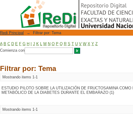
Filtrar por: Tema
Repositorio Digital
Redi Principal
→
Filtrar por: Tema
A
B
C
D
E
F
G
H
I
J
K
L
M
N
O
P
Q
R
S
T
U
V
W
X
Y
Z
Comienza con
Filtrar por: Tema
Mostrando items 1-1
ESTUDIO PILOTO SOBRE LA UTILIZACIÓN DE FRUCTOSAMINA COM
METABÓLICO DE LA DIABETES DURANTE EL EMBARAZO (1)
Mostrando items 1-1