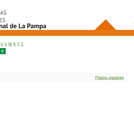
U
V
W
X
Y
Z
Página siguiente