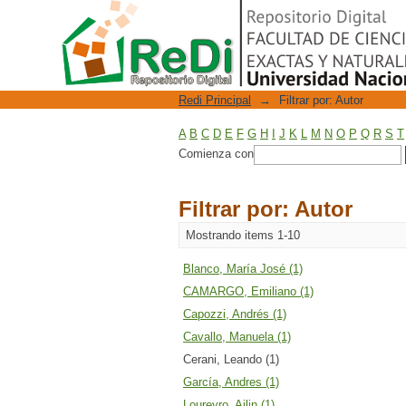
Filtrar por: Autor
Repositorio Digital
Redi Principal
→
Filtrar por: Autor
A
B
C
D
E
F
G
H
I
J
K
L
M
N
O
P
Q
R
S
T
Comienza con
Filtrar por: Autor
Mostrando items 1-10
Blanco, María José (1)
CAMARGO, Emiliano (1)
Capozzi, Andrés (1)
Cavallo, Manuela (1)
Cerani, Leando (1)
García, Andres (1)
Loureyro, Ailin (1)