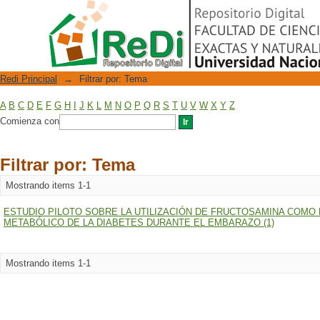
Filtrar por: Tema
Repositorio Digital
Redi Principal
→
Filtrar por: Tema
A
B
C
D
E
F
G
H
I
J
K
L
M
N
O
P
Q
R
S
T
U
V
W
X
Y
Z
Comienza con
Filtrar por: Tema
Mostrando items 1-1
ESTUDIO PILOTO SOBRE LA UTILIZACIÓN DE FRUCTOSAMINA COM
METABÓLICO DE LA DIABETES DURANTE EL EMBARAZO (1)
Mostrando items 1-1