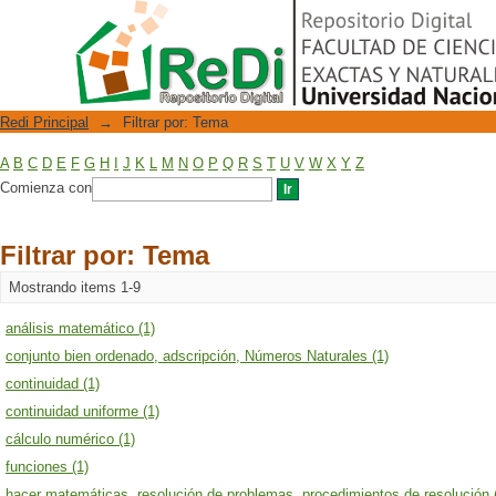
Filtrar por: Tema
Repositorio Digital
Redi Principal
→
Filtrar por: Tema
A
B
C
D
E
F
G
H
I
J
K
L
M
N
O
P
Q
R
S
T
U
V
W
X
Y
Z
Comienza con
Filtrar por: Tema
Mostrando items 1-9
análisis matemático (1)
conjunto bien ordenado, adscripción, Números Naturales (1)
continuidad (1)
continuidad uniforme (1)
cálculo numérico (1)
funciones (1)
hacer matemáticas, resolución de problemas, procedimientos de resolución 