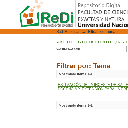
Filtrar por: Tema
Repositorio Digital
Redi Principal
→
Filtrar por: Tema
A
B
C
D
E
F
G
H
I
J
K
L
M
N
O
P
Q
R
S
T
Comienza con
Filtrar por: Tema
Mostrando items 1-1
ESTIMACIÓN DE LA INGESTA DE SAL
DOCENCIA Y EXTENSIÓN PARA LA PRE
Mostrando items 1-1