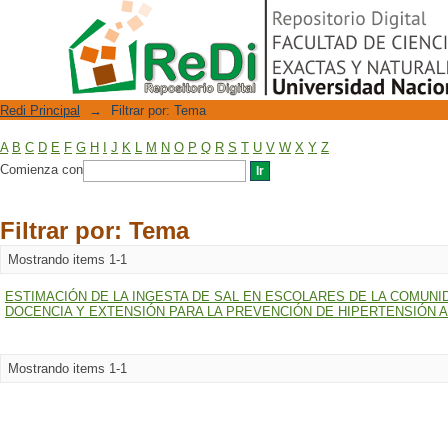
Filtrar por: Tema
Repositorio Digital
Redi Principal
→
Filtrar por: Tema
A
B
C
D
E
F
G
H
I
J
K
L
M
N
O
P
Q
R
S
T
U
V
W
X
Y
Z
Comienza con
Filtrar por: Tema
Mostrando items 1-1
ESTIMACIÓN DE LA INGESTA DE SAL EN ESCOLARES DE LA COMUNI
DOCENCIA Y EXTENSIÓN PARA LA PREVENCIÓN DE HIPERTENSIÓN AR
Mostrando items 1-1