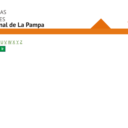
U
V
W
X
Y
Z