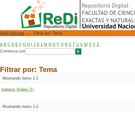
Filtrar por: Tema
Repositorio Digital
Redi Principal
→
Filtrar por: Tema
A
B
C
D
E
F
G
H
I
J
K
L
M
N
O
P
Q
R
S
T
U
V
W
X
Y
Z
Comienza con
Filtrar por: Tema
Mostrando items 1-1
trabajos finales (1)
Mostrando items 1-1