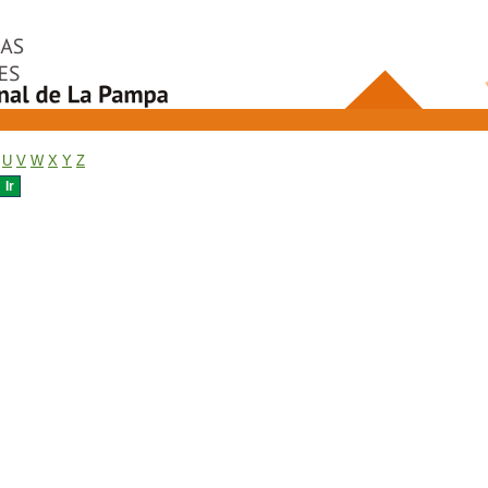
U
V
W
X
Y
Z