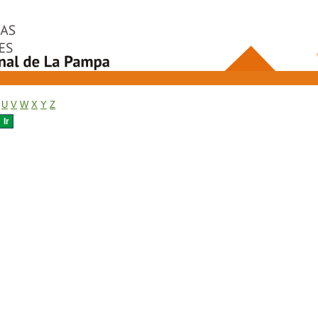
U
V
W
X
Y
Z