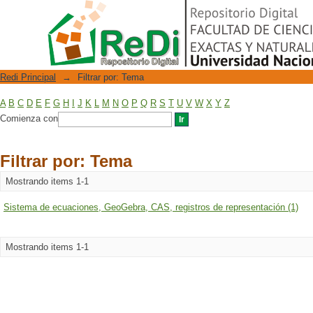
Filtrar por: Tema
Repositorio Digital
Redi Principal
→
Filtrar por: Tema
A
B
C
D
E
F
G
H
I
J
K
L
M
N
O
P
Q
R
S
T
U
V
W
X
Y
Z
Comienza con
Filtrar por: Tema
Mostrando items 1-1
Sistema de ecuaciones, GeoGebra, CAS, registros de representación (1)
Mostrando items 1-1